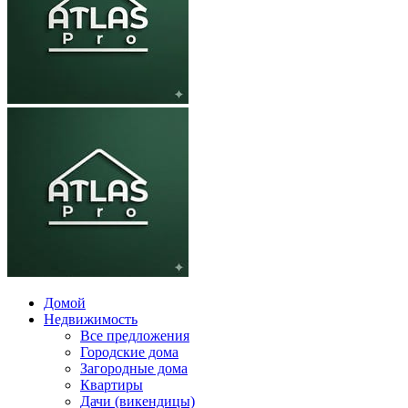
Домой
Недвижимость
Все предложения
Городские дома
Загородные дома
Квартиры
Дачи (викендицы)