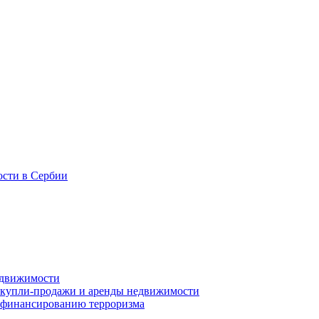
ости в Сербии
едвижимости
е купли-продажи и аренды недвижимости
и финансированию терроризма