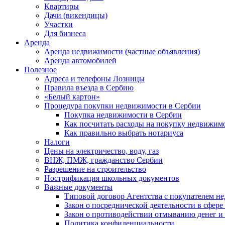
Квартиры
Дачи (викендицы)
Участки
Для бизнеса
Аренда
Аренда недвижимости (частные объявления)
Аренда автомобилей
Полезное
Адреса и телефоны Лозницы
Правила въезда в Сербию
«Белый картон»
Процедура покупки недвижимости в Сербии
Покупка недвижимости в Сербии
Как посчитать расходы на покупку недвижим
Как правильно выбрать нотариуса
Налоги
Цены на электричество, воду, газ
ВНЖ, ПМЖ, гражданство Сербии
Разрешение на строительство
Нострификация школьных документов
Важные документы
Типовой договор Агентства с покупателем н
Закон о посреднической деятельности в сфер
Закон о противодействии отмыванию денег 
Политика конфиденциальности