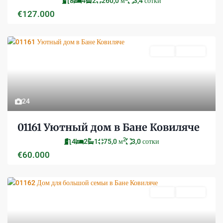
8
4
2
260,0 м
3,4 сотки
€127.000
Новое
Активно
24
01161 Уютный дом в Бане Ковиляче
2
4
2
1
75,0 м
3,0 сотки
€60.000
Новое
Активно