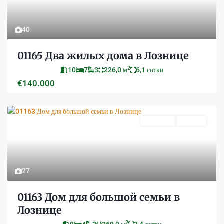
40
01165 Два жилых дома в Лознице
2
10
7
3
226,0 м
6,1 сотки
€140.000
Продается
Активно
27
01163 Дом для большой семьи в
Лознице
2