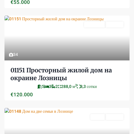
€55.000
Продается
Активно
34
01151 Просторный жилой дом на
окраине Лозницы
2
5
3
2
288,0 м
8,3 сотки
€120.000
Новое
Активно