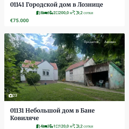
01141 Городской дом в Лознице
2
8
6
2
200,0 м
9,2 сотки
€75.000
Продается
Активно
23
01131 Небольшой дом в Бане
Ковиляче
2
4
3
1
120,0 м
3,2 сотки