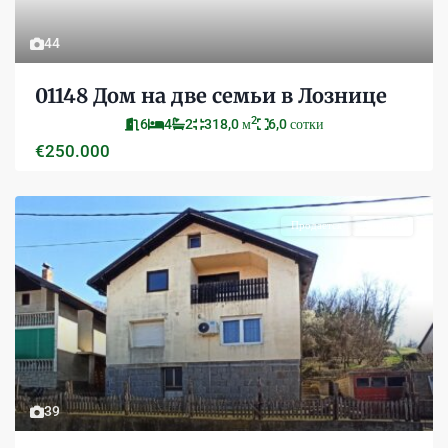
44
01148 Дом на две семьи в Лознице
2
6
4
2
318,0 м
6,0 сотки
€250.000
Продается
Активно
39