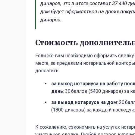
динаров, что в итоге составит 37 440 ди
дом будет оформляться на двоих покупа
динаров.
Стоимость дополнительн
Если же вам необходимо оформить сделку с
месте, за пределами нотариальной конторы
доплатить:
за выход нотариуса на работу пос
день
: 30 баллов (5400 динаров) за 
за выезд нотариуса
на дом
: 20 ба
(1800 динаров) за каждый последую
К сожалению, сэкономить на услугах нотар
участников сделки. Любой договор купли