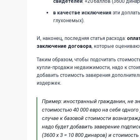
свидетелей
: +20 баллов (3600 дина
в качестве исключения
эти доплат
глухонемых).
И, наконец, последняя статья расхода:
опла
заключение договора
, которые оценивают
Таким образом, чтобы подсчитать стоимост
купли-продажи недвижимости, надо к стоим
добавить стоимость заверения дополнител
издержек.
Пример
:
иностранный гражданин, не зн
стоимостью 40 000 евро на себя одного
случае к базовой стоимости вознагражд
надо будет добавить заверение подпис
(3600 х 3 = 10 800 динаров) и стоимос