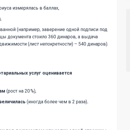
риуса измерялась в баллах,
,
ованной (например, заверение одной подписи под
цы документа стоило 360 динаров, а выдача
движимости (
лист непокретности
) – 540 динаров).
отариальных услуг оценивается
рам
(рост на 20 %),
увеличилась
(иногда более чем в 2 раза)
.