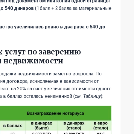
си под документом или копии одной страницы
до 540 динаров
(1 балл + 2 балла за материальные
стра увеличилась ровно в два раза с 540 до
 услуг по заверению
и недвижимости
родажи недвижимости заметно возросла. По
ия договора, исчисляемая в зависимости от
лько на 20% за счет увеличения стоимости одного
а в баллах осталась неизменной (
см. Таблицу
):