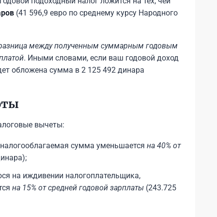
годовой подоходный налог ложится на тех, чей
аров
(41 596,9 евро по среднему курсу Народного
разница между полученным суммарным годовым
рплатой
. Иными словами, если ваш годовой доход
дет обложена сумма в 2 125 492 динара
оты
алоговые вычеты:
ии, налогооблагаемая сумма уменьшается
на 40% от
инара);
ося на иждивении налогоплательщика,
тся
на 15% от средней годовой зарплаты
(243.725