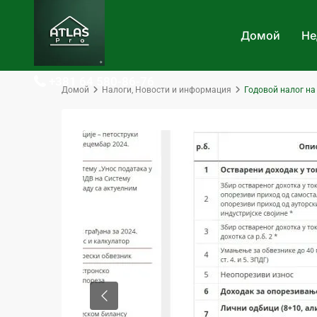
Домой
Не
+381 64 580-86-76
Домой
Налоги
,
Новости и информация
Годовой налог на
Previous