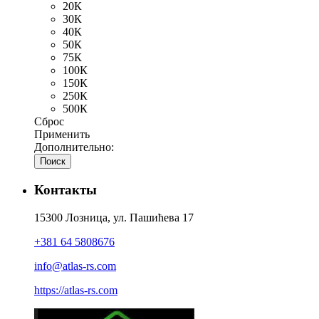
20К
30К
40К
50К
75К
100К
150К
250К
500К
Сброс
Применить
Дополнительно:
Поиск
Контакты
15300 Лозница, ул. Пашићева 17
+381 64 5808676
info@atlas-rs.com
https://atlas-rs.com