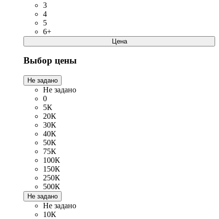
3
4
5
6+
Цена
Выбор цены
Не задано
Не задано
0
5К
20К
30К
40К
50К
75К
100К
150К
250К
500К
Не задано
Не задано
10К