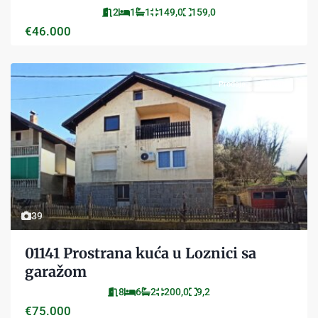
2
1
1
149,0
159,0
€46.000
Prodaja
Aktivan
39
01141 Prostrana kuća u Loznici sa
garažom
8
6
2
200,0
9,2
€75.000