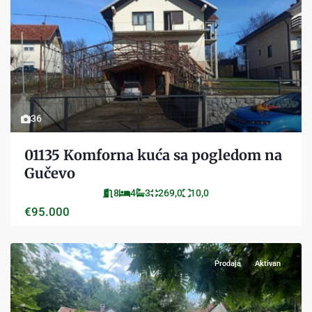
36
01135 Komforna kuća sa pogledom na
Gučevo
8
4
3
269,0
10,0
€95.000
Prodaja
Aktivan