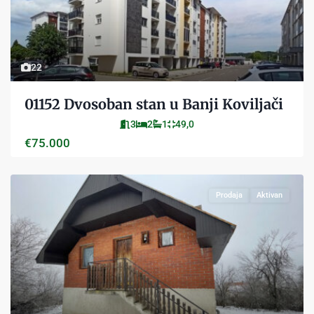
22
01152 Dvosoban stan u Banji Koviljači
3
2
1
49,0
€75.000
Prodaja
Aktivan