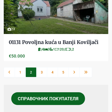
23
01131 Povoljna kuća u Banji Koviljači
4
3
1
120,0
3,2
€50.000
1
2
3
4
5
СПРАВОЧНИК ПОКУПАТЕЛЯ