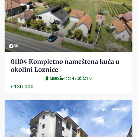
35
01104 Kompletno nameštena kuća u
okolini Loznice
5
2
1
147,0
21,0
€130.000
Prodaja
Aktivan