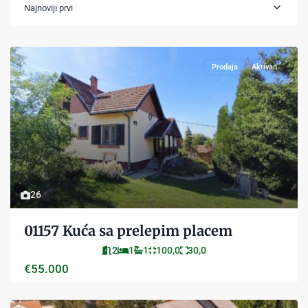
Najnoviji prvi
Prodaja
Aktivan
26
01157 Kuća sa prelepim placem
2
1
1
100,0
30,0
€55.000