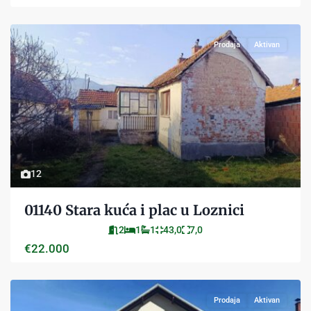
Prodaja
Aktivan
12
01140 Stara kuća i plac u Loznici
2
1
1
43,0
7,0
€22.000
Prodaja
Aktivan