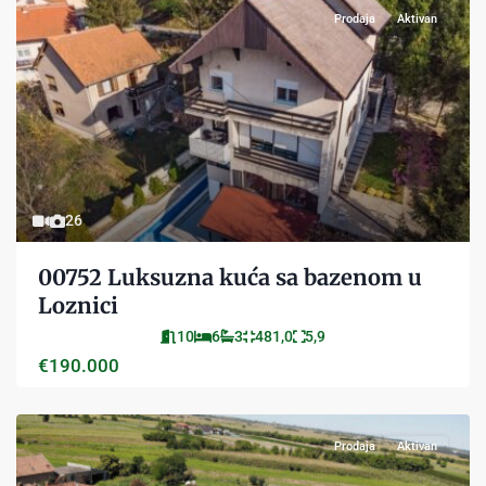
Prodaja
Aktivan
26
00752 Luksuzna kuća sa bazenom u
Loznici
10
6
3
481,0
5,9
€190.000
Prodaja
Aktivan