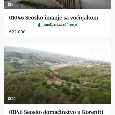
9
01046 Seosko imanje sa voćnjakom
1
0
1
44,0
186,0
€22.000
Prodaja
Aktivan
20
01146 Seosko domaćinstvo u Koreniti