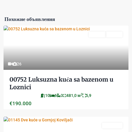
Похожие объявления
Prodaja
Aktivan
26
00752 Luksuzna kuća sa bazenom u
Loznici
2
10
6
3
481,0 м
5,9
€190.000
PRODATO