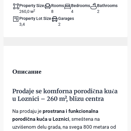
Property Size
Rooms
Bedrooms
Bathrooms
2
260,0 м
8
4
2
Property Lot Size
Garages
3,4
2
Описание
Prodaje se komforna porodična kuća
u Loznici – 260 m², blizu centra
Na prodaju je
prostrana i funkcionalna
porodična kuća u Loznici
, smeštena na
uzvišenom delu grada, na svega 800 metara od