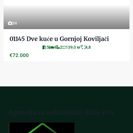
34
01145 Dve kuće u Gornjoj Koviljači
2
5
4
2
139,0 м
4,8
€72.000
Agencija za nekretnine Atlas Pro