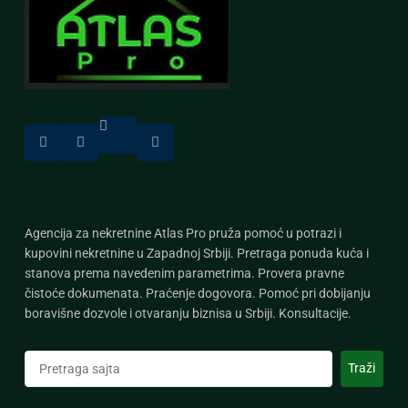
Agencija za nekretnine Atlas Pro pruža pomoć u potrazi i
kupovini nekretnine u Zapadnoj Srbiji. Pretraga ponuda kuća i
stanova prema navedenim parametrima. Provera pravne
čistoće dokumenata. Praćenje dogovora. Pomoć pri dobijanju
boravišne dozvole i otvaranju biznisa u Srbiji. Konsultacije.
Претрага
Traži