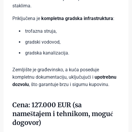
staklima.
Priključena je
kompletna gradska infrastruktura
:
trofazna struja,
gradski vodovod,
gradska kanalizacija.
Zemljište je građevinsko, a kuća poseduje
kompletnu dokumentaciju, uključujući i
upotrebnu
dozvolu
, što garantuje brzu i sigurnu kupovinu.
Cena: 127.000 EUR (sa
nameštajem i tehnikom, moguć
dogovor)