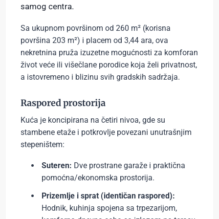
samog centra.
Sa ukupnom površinom od 260 m² (korisna
površina 203 m²) i placem od 3,44 ara, ova
nekretnina pruža izuzetne mogućnosti za komforan
život veće ili višečlane porodice koja želi privatnost,
a istovremeno i blizinu svih gradskih sadržaja.
Raspored prostorija
Kuća je koncipirana na četiri nivoa, gde su
stambene etaže i potkrovlje povezani unutrašnjim
stepeništem:
Suteren:
Dve prostrane garaže i praktična
pomoćna/ekonomska prostorija.
Prizemlje i sprat (identičan raspored):
Hodnik, kuhinja spojena sa trpezarijom,