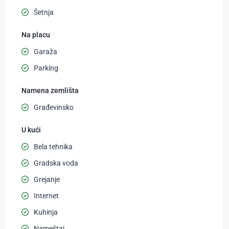
Šetnja
Na placu
Garaža
Parking
Namena zemlišta
Građevinsko
U kući
Bela tehnika
Gradska voda
Grejanje
Internet
Kuhinja
Nameštaj