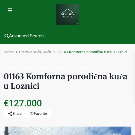
Advanced Search
Home
Gradska kuća
,
Kuća
01163 Komforna porodična kuća u Loznici
,
,
Prodaja
Smanjena cena
Gradska kuća
Kuća
01163 Komforna porodična kuća
u Loznici
€127.000
Share
Favorite
Aktivan