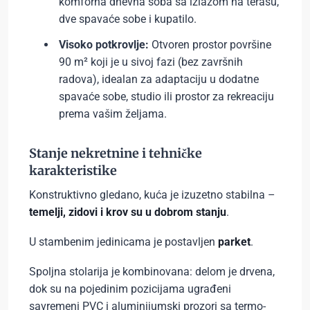
komforna dnevna soba sa izlazom na terasu,
dve spavaće sobe i kupatilo.
Visoko potkrovlje:
Otvoren prostor površine
90 m² koji je u sivoj fazi (bez završnih
radova), idealan za adaptaciju u dodatne
spavaće sobe, studio ili prostor za rekreaciju
prema vašim željama.
Stanje nekretnine i tehničke
karakteristike
Konstruktivno gledano, kuća je izuzetno stabilna –
temelji, zidovi i krov su u dobrom stanju
.
U stambenim jedinicama je postavljen
parket
.
Spoljna stolarija je kombinovana: delom je drvena,
dok su na pojedinim pozicijama ugrađeni
savremeni PVC i aluminijumski prozori sa termo-