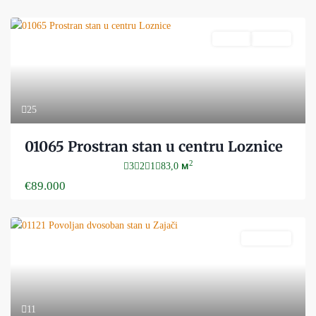
Prodaja
Aktivan
25
01065 Prostran stan u centru Loznice
2
3
2
1
83,0 м
€89.000
PRODATO
11