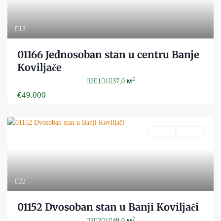
13
01166 Jednosoban stan u centru Banje
Koviljače
2
2
1
1
37,0 м
€49.000
Prodaja
Aktivan
22
01152 Dvosoban stan u Banji Koviljači
2
3
2
1
49,0 м