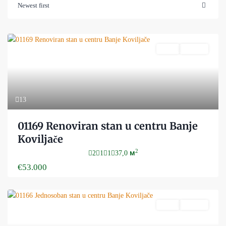
Newest first
Novo
Aktivan
13
01169 Renoviran stan u centru Banje
Koviljače
2
2
1
1
37,0 м
€53.000
Novo
Aktivan