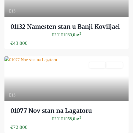
13
01132 Namešten stan u Banji Koviljači
2
2
1
1
30,0 м
€43.000
Prodaja
Aktivan
13
01077 Nov stan na Lagatoru
2
2
1
1
58,0 м
€72.000