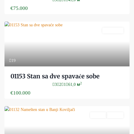
€75.000
PRODATO
19
01153 Stan sa dve spavaće sobe
2
3
2
1
61,0 м
€100.000
Prodaja
Aktivan