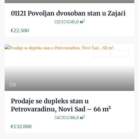
01121 Povoljan dvosoban stan u Zajači
2
2
1
1
45,0 м
€22.500
Prodaja
Aktivan
26
Prodaje se dupleks stan u
Petrovaradinu, Novi Sad – 66 m²
2
4
3
1
66,0 м
€132.000