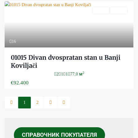
Prodaja
Aktivan
16
01015 Divan dvospratan stan u Banji
Koviljači
2
2
1
1
77,0 м
€92.400
1
2
СПРАВОЧНИК ПОКУПАТЕЛЯ