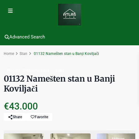
Advanced Search
Home
Stan
01132 Namešten stan u Banji Koviljači
,
Prodaja
Smanjena cena
Stan
01132 Namešten stan u Banji
Koviljači
€43.000
Share
Favorite
Aktivan