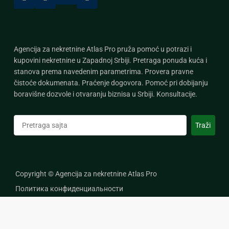
Agencija za nekretnine Atlas Pro pruža pomoć u potrazi i
kupovini nekretnine u Zapadnoj Srbiji. Pretraga ponuda kuća i
stanova prema navedenim parametrima. Provera pravne
čistoće dokumenata. Praćenje dogovora. Pomoć pri dobijanju
boravišne dozvole i otvaranju biznisa u Srbiji. Konsultacije.
Претрага
Traži
Copyright © Agencija za nekretnine Atlas Pro
Политика конфиденциальности