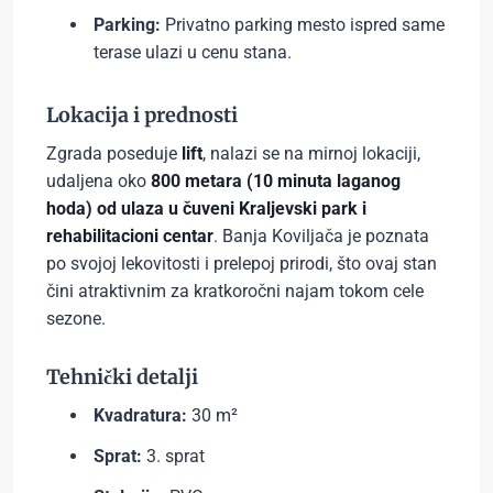
Parking:
Privatno parking mesto ispred same
terase ulazi u cenu stana.
Lokacija i prednosti
Zgrada poseduje
lift
, nalazi se na mirnoj lokaciji,
udaljena oko
800 metara (10 minuta laganog
hoda) od ulaza u čuveni Kraljevski park
i
rehabilitacioni centar
. Banja Koviljača je poznata
po svojoj lekovitosti i prelepoj prirodi, što ovaj stan
čini atraktivnim za kratkoročni najam tokom cele
sezone.
Tehnički detalji
Kvadratura:
30 m²
Sprat:
3. sprat