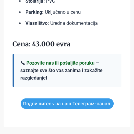
Stolarija:
PVC
Parking:
Uključeno u cenu
Vlasništvo:
Uredna dokumentacija
Cena: 43.000 evra
📞
Pozovite nas ili pošaljite poruku
—
saznajte sve što vas zanima i zakažite
razgledanje!
Подпишитесь на наш Телеграм-канал