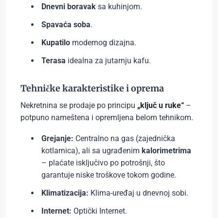
Dnevni boravak
sa kuhinjom.
Spavaća soba
.
Kupatilo
modernog dizajna.
Terasa
idealna za jutarnju kafu.
Tehničke karakteristike i oprema
Nekretnina se prodaje po principu
„ključ u ruke“
–
potpuno nameštena i opremljena belom tehnikom.
Grejanje:
Centralno na gas (zajednička
kotlarnica), ali sa ugrađenim
kalorimetrima
– plaćate isključivo po potrošnji, što
garantuje niske troškove tokom godine.
Klimatizacija:
Klima-uređaj u dnevnoj sobi.
Internet:
Optički Internet.