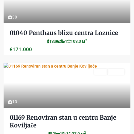
30
01040 Penthaus blizu centra Loznice
2
3
2
1
103,0 м
€171.000
Novo
Aktivan
13
01169 Renoviran stan u centru Banje
Koviljače
2
2
1
1
37,0 м