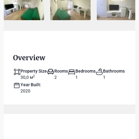
Overview
Property Size
Rooms
Bedrooms
Bathrooms
2
30,0 м
2
1
1
Year Built:
2020