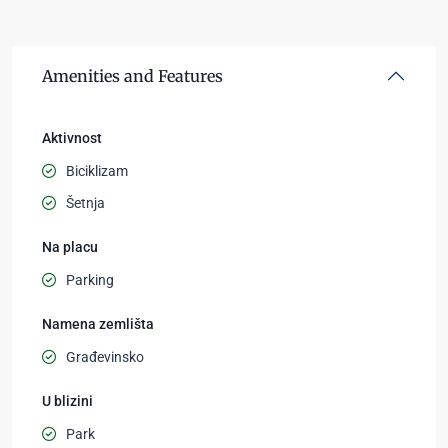
Amenities and Features
Aktivnost
Biciklizam
Šetnja
Na placu
Parking
Namena zemlišta
Građevinsko
U blizini
Park