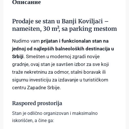
Описание
Prodaje se stan u Banji Koviljači –
namešten, 30 m², sa parking mestom
Nudimo vam
prijatan i funkcionalan stan na
jednoj od najlepših balneoloških destinacija u
Srbiji
. Smešten u modernoj zgradi novije
gradnje, ovaj stan je savršen izbor za sve koji
traže nekretninu za odmor, stalni boravak ili
sigurnu investiciju za izdavanje u turističkom
centru Zapadne Srbije.
Raspored prostorija
Stan je odlično organizovan i maksimalno
iskorišćen, a čine ga: