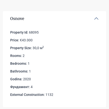
Osnove
Property Id:
68095
Price:
€43.000
2
Property Size:
30,0 м
Rooms:
2
Bedrooms:
1
Bathrooms:
1
Godina:
2020
Фундамент:
4
External Construction:
1132