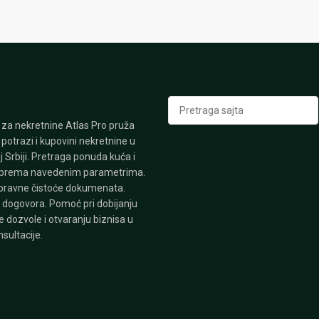
Претрага
 za nekretnine Atlas Pro pruža
potrazi i kupovini nekretnine u
 Srbiji. Pretraga ponuda kuća i
 prema navedenim parametrima.
pravne čistoće dokumenata.
 dogovora. Pomoć pri dobijanju
 dozvole i otvaranju biznisa u
nsultacije.