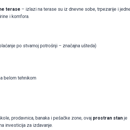
ene terase
– izlazi na terase su iz dnevne sobe, trpezarije i jedn
rine i komfora.
plaćanje po stvarnoj potrošnji – značajna ušteda)
sa belom tehnikom
škole, prodavnica, banaka i pešačke zone, ovaj
prostran stan
je
na investicija za izdavanje.