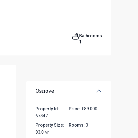
Bathrooms
1
Osnove
Property Id:
Price:
€89.000
67847
Property Size:
Rooms:
3
2
83,0 м