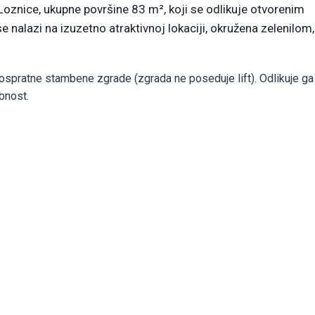
znice, ukupne površine 83 m², koji se odlikuje otvorenim
nalazi na izuzetno atraktivnoj lokaciji, okružena zelenilom, 
ospratne stambene zgrade (zgrada ne poseduje lift). Odlikuje ga
bnost.