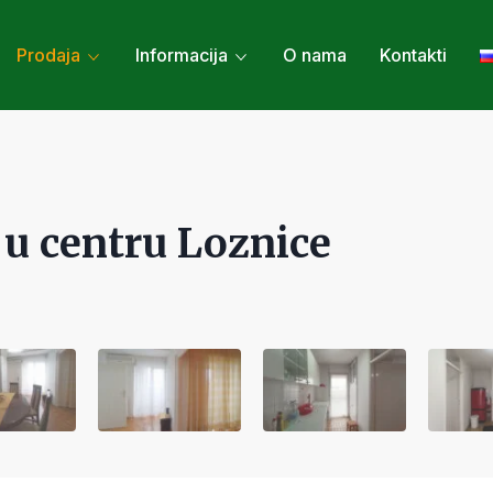
Prodaja
Informacija
O nama
Kontakti
 u centru Loznice