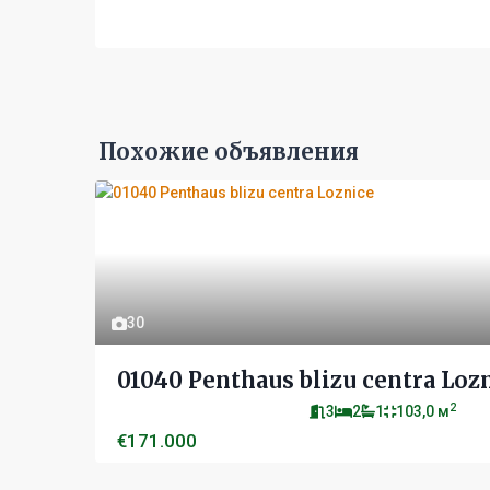
Похожие объявления
30
01040 Penthaus blizu centra Loz
2
3
2
1
103,0 м
€171.000