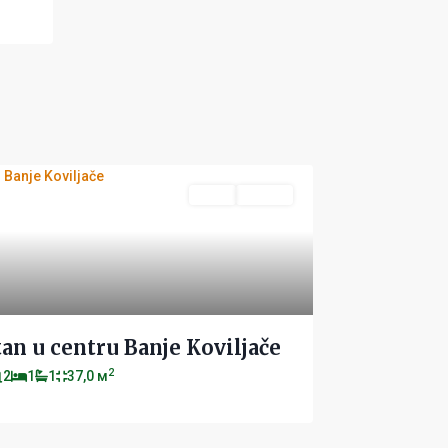
Novo
Aktivan
an u centru Banje Koviljače
2
2
1
1
37,0 м