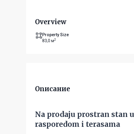
Overview
Property Size
2
83,0 м
Описание
Na prodaju prostran stan 
rasporedom i terasama