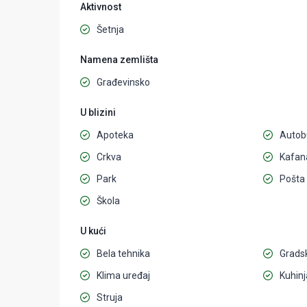
Aktivnost
Šetnja
Namena zemlišta
Građevinsko
U blizini
Apoteka
Autob
Crkva
Kafan
Park
Pošta
Škola
U kući
Bela tehnika
Grads
Klima uređaj
Kuhinj
Struja