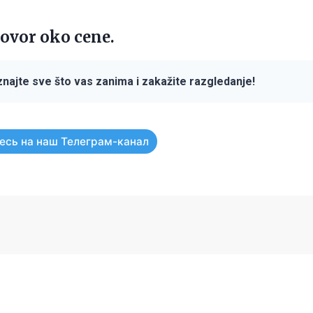
ovor oko cene.
najte sve što vas zanima i zakažite razgledanje!
есь на наш Телеграм-канал