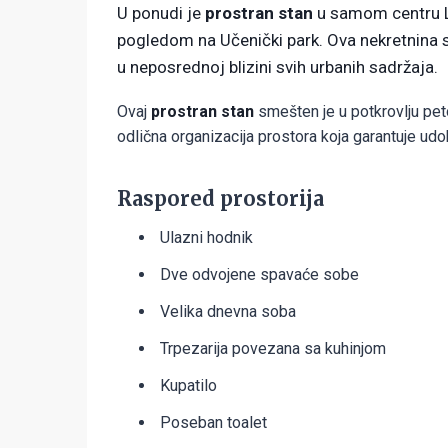
U ponudi je
prostran stan
u samom centru Lo
pogledom na Učenički park. Ova nekretnina se 
u neposrednoj blizini svih urbanih sadržaja.
Ovaj
prostran stan
smešten je u potkrovlju pet
odlična organizacija prostora koja garantuje udo
Raspored prostorija
Ulazni hodnik
Dve odvojene spavaće sobe
Velika dnevna soba
Trpezarija povezana sa kuhinjom
Kupatilo
Poseban toalet