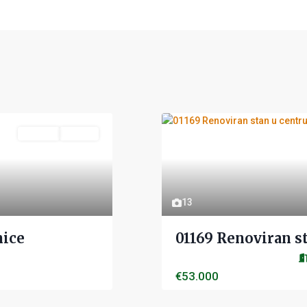
Prodaja
Aktivan
13
nice
01169 Renoviran st
€53.000