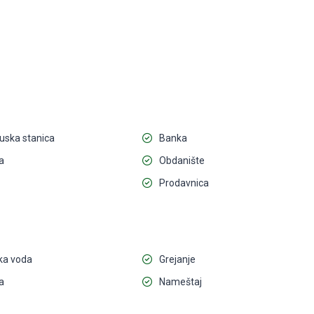
uska stanica
Banka
a
Obdanište
Prodavnica
ka voda
Grejanje
a
Nameštaj