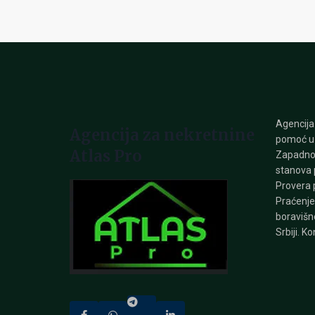
Agencija
Agencija za nekretnine
pomoć u 
Atlas Pro
Zapadnoj
stanova
Provera 
Praćenje
boravišne
Srbiji. Ko