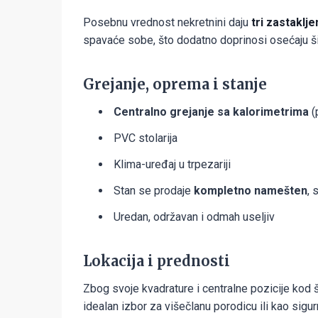
Posebnu vrednost nekretnini daju
tri zastaklj
spavaće sobe, što dodatno doprinosi osećaju ši
Grejanje, oprema i stanje
Centralno grejanje sa kalorimetrima
(
PVC stolarija
Klima-uređaj u trpezariji
Stan se prodaje
kompletno namešten
, 
Uredan, održavan i odmah useljiv
Lokacija i prednosti
Zbog svoje kvadrature i centralne pozicije kod 
idealan izbor za višečlanu porodicu ili kao sigur