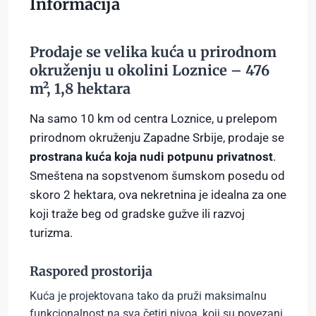
Informacija
Prodaje se velika kuća u prirodnom
okruženju u okolini Loznice – 476
m², 1,8 hektara
Na samo 10 km od centra Loznice, u prelepom
prirodnom okruženju Zapadne Srbije, prodaje se
prostrana kuća koja nudi potpunu privatnost
.
Smeštena na sopstvenom šumskom posedu od
skoro 2 hektara, ova nekretnina je idealna za one
koji traže beg od gradske gužve ili razvoj
turizma.
Raspored prostorija
Kuća je projektovana tako da pruži maksimalnu
funkcionalnost na sva četiri nivoa, koji su povezani