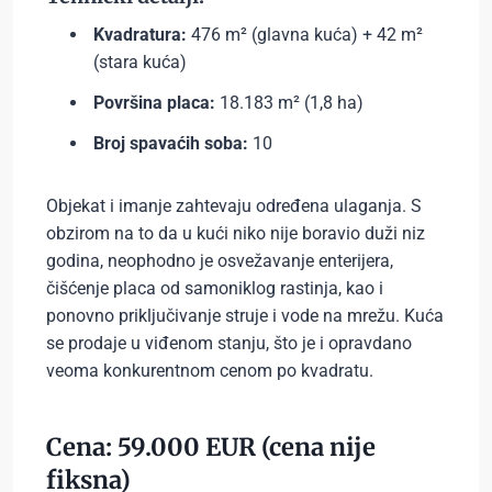
Kvadratura:
476 m² (glavna kuća) + 42 m²
(stara kuća)
Površina placa:
18.183 m² (1,8 ha)
Broj spavaćih soba:
10
Objekat i imanje zahtevaju određena ulaganja. S
obzirom na to da u kući niko nije boravio duži niz
godina, neophodno je osvežavanje enterijera,
čišćenje placa od samoniklog rastinja, kao i
ponovno priključivanje struje i vode na mrežu. Kuća
se prodaje u viđenom stanju, što je i opravdano
veoma konkurentnom cenom po kvadratu.
Cena: 59.000 EUR (cena nije
fiksna)