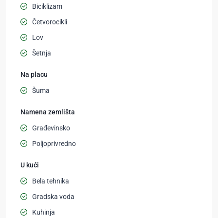
Biciklizam
Četvorocikli
Lov
Šetnja
Na placu
Šuma
Namena zemlišta
Građevinsko
Poljoprivredno
U kući
Bela tehnika
Gradska voda
Kuhinja