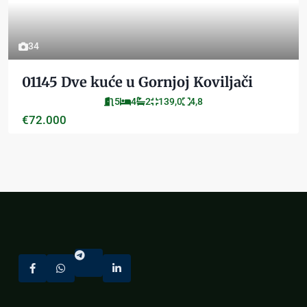
34
01145 Dve kuće u Gornjoj Koviljači
5
4
2
139,0
4,8
€72.000