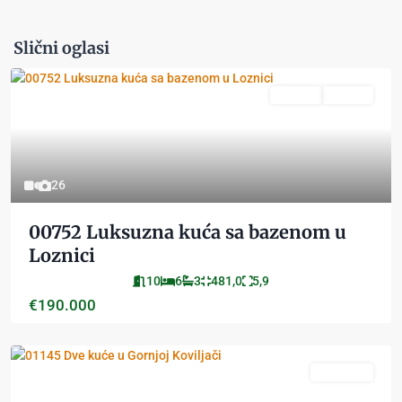
Slični oglasi
Prodaja
Aktivan
26
00752 Luksuzna kuća sa bazenom u
Loznici
10
6
3
481,0
5,9
€190.000
PRODATO