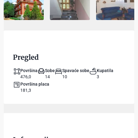
Pregled
Površina
Sobe
Spavaće sobe
Kupatila
476,0
14
10
3
Površina placa
181,3