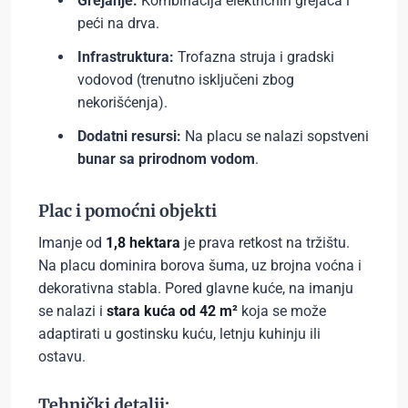
Grejanje:
Kombinacija električnih grejača i
peći na drva.
Infrastruktura:
Trofazna struja i gradski
vodovod (trenutno isključeni zbog
nekorišćenja).
Dodatni resursi:
Na placu se nalazi sopstveni
bunar sa prirodnom vodom
.
Plac i pomoćni objekti
Imanje od
1,8 hektara
je prava retkost na tržištu.
Na placu dominira borova šuma, uz brojna voćna i
dekorativna stabla. Pored glavne kuće, na imanju
se nalazi i
stara kuća od 42 m²
koja se može
adaptirati u gostinsku kuću, letnju kuhinju ili
ostavu.
Tehnički detalji: