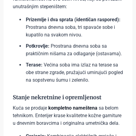
unutrašnjim stepeništem:
Prizemlje i dva sprata (identičan raspored):
Prostrana dnevna soba, tri spavaće sobe i
kupatilo na svakom nivou.
Potkrovlje:
Prostrana dnevna soba sa
praktičnim nišama za odlaganje (ostavama).
Terase:
Većina soba ima izlaz na terase sa
obe strane zgrade, pružajući umirujući pogled
na sopstvenu šumu i zelenilo.
Stanje nekretnine i opremljenost
Kuća se prodaje
kompletno nameštena
sa belom
tehnikom. Enterijer krase kvalitetne kožne garniture
u dnevnim boravcima i originalna umetnička dela.