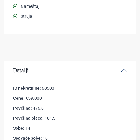
Nameštaj
Struja
Detalji
ID nekretnine:
68503
Cena:
€59.000
Površina:
476,0
Površina placa:
181,3
Sobe:
14
Spavaće sobe:
10