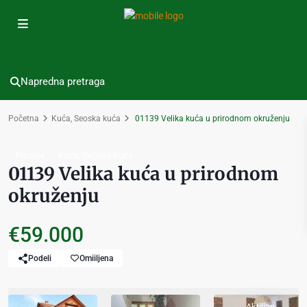
Napredna pretraga
Početna
Kuća
,
Seoska kuća
01139 Velika kuća u prirodnom okruženju
,
Prodaja
Kuća
Seoska kuća
01139 Velika kuća u prirodnom
okruženju
€59.000
Podeli
Omiiljena
Aktivan