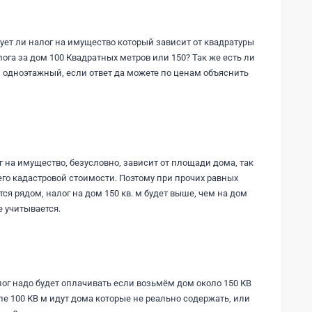
вует ли налог на имущество который зависит от квадратуры
лога за дом 100 Квадратных метров или 150? Так же есть ли
и одноэтажный, если ответ да можете по ценам объяснить
г на имущество, безусловно, зависит от площади дома, так
его кадастровой стоимости. Поэтому при прочих равных
тся рядом, налог на дом 150 кв. м будет выше, чем на дом
е учитывается.
ог надо будет оплачивать если возьмём дом около 150 КВ
ле 100 КВ м идут дома которые не реально содержать, или