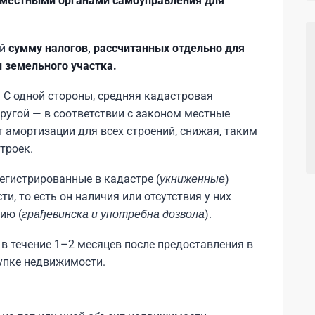
я местными органами самоуправления для
ой
сумму налогов, рассчитанных отдельно для
 земельного участка.
 С одной стороны, средняя кадастровая
другой — в соответствии с законом местные
 амортизации для всех строений, снижая, таким
троек.
егистрированные в кадастре (
укниженные
)
и, то есть он наличия или отсутствия у них
ию (
грађевинска и употребна дозвола
).
в течение 1–2 месяцев после предоставления в
упке недвижимости.